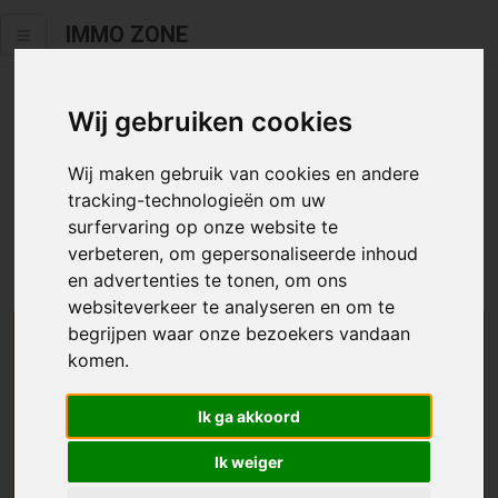
IMMO ZONE
Wij gebruiken cookies
Helaas staat dit zoekertje niet
meer online.
Wij maken gebruik van cookies en andere
tracking-technologieën om uw
Neem zeker een kijkje in ons
aanbod te koop
of
aanbod te
surfervaring op onze website te
huur
.
verbeteren, om gepersonaliseerde inhoud
en advertenties te tonen, om ons
websiteverkeer te analyseren en om te
begrijpen waar onze bezoekers vandaan
We helpen u graag zoeken
komen.
Maak hier een zoekprofiel aan en we houden u op
Ik ga akkoord
de hoogte van passend aanbod.
Ik weiger
Uw zoekcriteria