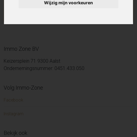
Wijzig mijn voorkeuren
Immo Zone BV
Keizersplein 71 9300 Aalst
Ondernemingsnummer: 0451.433.050
Volg Immo-Zone
Facebook
Instagram
Bekijk ook