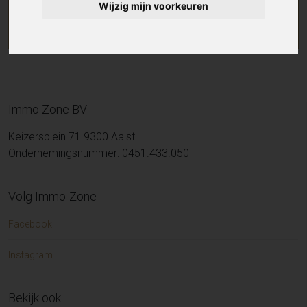
Wijzig mijn voorkeuren
Immo Zone BV
Keizersplein 71 9300 Aalst
Ondernemingsnummer: 0451.433.050
Volg Immo-Zone
Facebook
Instagram
Bekijk ook