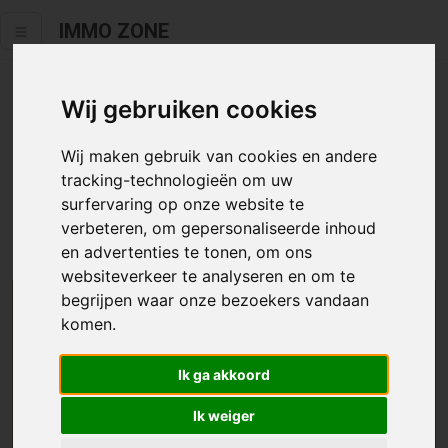
IMMO ZONE
Wij gebruiken cookies
Helaas staat dit zoekertje niet
meer online.
Wij maken gebruik van cookies en andere
tracking-technologieën om uw
Neem zeker een kijkje in ons
aanbod te koop
of
aanbod te
surfervaring op onze website te
huur
.
verbeteren, om gepersonaliseerde inhoud
en advertenties te tonen, om ons
websiteverkeer te analyseren en om te
begrijpen waar onze bezoekers vandaan
We helpen u graag zoeken
komen.
Maak hier een zoekprofiel aan en we houden u op
Ik ga akkoord
de hoogte van passend aanbod.
Ik weiger
Uw zoekcriteria