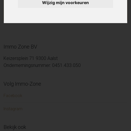
Wijzig mijn voorkeuren
Immo Zone BV
Keizersplein 71 9300 Aalst
Ondernemingsnummer: 0451.433.050
Volg Immo-Zone
Facebook
Instagram
Bekijk ook