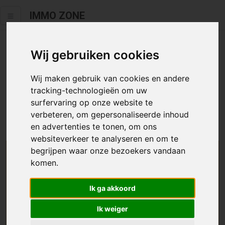
IMMO ZONE
Wij gebruiken cookies
Helaas staat dit zoekertje niet
meer online.
Wij maken gebruik van cookies en andere
tracking-technologieën om uw
Neem zeker een kijkje in ons
aanbod te koop
of
aanbod te
surfervaring op onze website te
huur
.
verbeteren, om gepersonaliseerde inhoud
en advertenties te tonen, om ons
websiteverkeer te analyseren en om te
begrijpen waar onze bezoekers vandaan
We helpen u graag zoeken
komen.
Maak hier een zoekprofiel aan en we houden u op
Ik ga akkoord
de hoogte van passend aanbod.
Ik weiger
Uw zoekcriteria