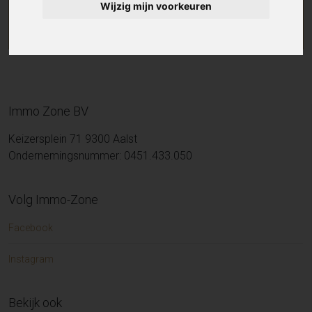
Wijzig mijn voorkeuren
Immo Zone BV
Keizersplein 71 9300 Aalst
Ondernemingsnummer: 0451.433.050
Volg Immo-Zone
Facebook
Instagram
Bekijk ook