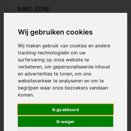
IMMO ZONE
Wij gebruiken cookies
Helaas staat dit zoekertje niet
meer online.
Wij maken gebruik van cookies en andere
tracking-technologieën om uw
Neem zeker een kijkje in ons
aanbod te koop
of
aanbod te
surfervaring op onze website te
huur
.
verbeteren, om gepersonaliseerde inhoud
en advertenties te tonen, om ons
websiteverkeer te analyseren en om te
begrijpen waar onze bezoekers vandaan
We helpen u graag zoeken
komen.
Maak hier een zoekprofiel aan en we houden u op
Ik ga akkoord
de hoogte van passend aanbod.
Ik weiger
Uw zoekcriteria