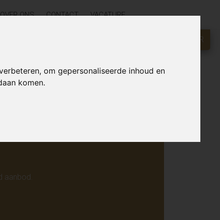
OVER ONS
CONTACT
VACATURE
GRATIS WAARDEBEPALING?
KLIK HIER
r online.
 verbeteren, om gepersonaliseerde inhoud en
ndaan komen.
d aanbod.