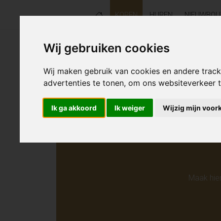
KOPEN
HUREN
NIEUWBO
Wij gebruiken cookies
Helaas s
Wij maken gebruik van cookies en andere trac
advertenties te tonen, om ons websiteverkeer
Ik ga akkoord
Ik weiger
Wijzig mijn voor
Maak hie