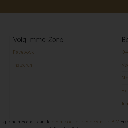
Volg Immo-Zone
Be
Facebook
Ov
Instagram
Va
Ni
Eig
Im
chap onderworpen aan de
deontologische code van het BIV
. Er