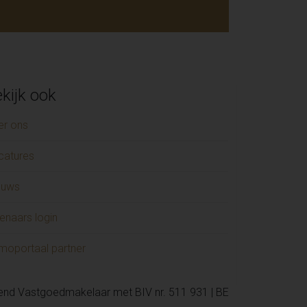
kijk ook
er ons
catures
euws
enaars login
moportaal partner
kend Vastgoedmakelaar met BIV nr. 511 931 | BE