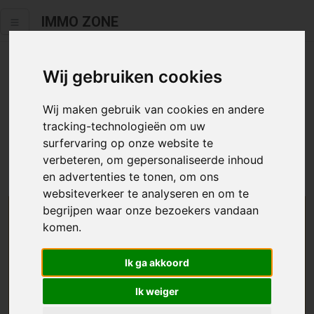
IMMO ZONE
Wij gebruiken cookies
Helaas staat dit zoekertje niet
meer online.
Wij maken gebruik van cookies en andere
tracking-technologieën om uw
Neem zeker een kijkje in ons
aanbod te koop
of
aanbod te
surfervaring op onze website te
huur
.
verbeteren, om gepersonaliseerde inhoud
en advertenties te tonen, om ons
websiteverkeer te analyseren en om te
begrijpen waar onze bezoekers vandaan
We helpen u graag zoeken
komen.
Maak hier een zoekprofiel aan en we houden u op
Ik ga akkoord
de hoogte van passend aanbod.
Ik weiger
Uw zoekcriteria