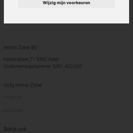
Wijzig mijn voorkeuren
Immo Zone BV
Keizersplein 71 9300 Aalst
Ondernemingsnummer: 0451.433.050
Volg Immo-Zone
Facebook
Instagram
Bekijk ook