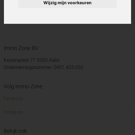
Wijzig mijn voorkeuren
Immo Zone BV
Keizersplein 71 9300 Aalst
Ondernemingsnummer: 0451.433.050
Volg Immo-Zone
Facebook
Instagram
Bekijk ook