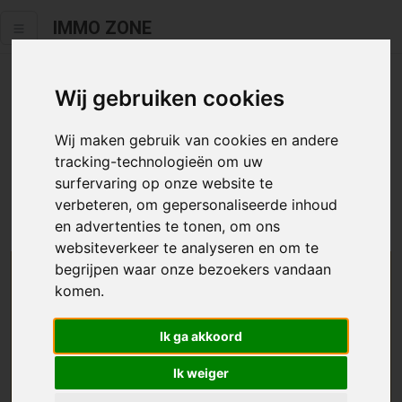
IMMO ZONE
Wij gebruiken cookies
Helaas staat dit zoekertje niet
meer online.
Wij maken gebruik van cookies en andere
tracking-technologieën om uw
Neem zeker een kijkje in ons
aanbod te koop
of
aanbod te
surfervaring op onze website te
huur
.
verbeteren, om gepersonaliseerde inhoud
en advertenties te tonen, om ons
websiteverkeer te analyseren en om te
begrijpen waar onze bezoekers vandaan
We helpen u graag zoeken
komen.
Maak hier een zoekprofiel aan en we houden u op
Ik ga akkoord
de hoogte van passend aanbod.
Ik weiger
Uw zoekcriteria