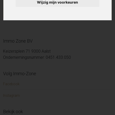
Wijzig mijn voorkeuren
Immo Zone BV
Keizersplein 71 9300 Aalst
Ondernemingsnummer: 0451.433.050
Volg Immo-Zone
Facebook
Instagram
Bekijk ook