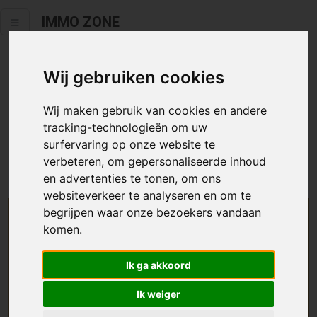
IMMO ZONE
Wij gebruiken cookies
Helaas staat dit zoekertje niet
meer online.
Wij maken gebruik van cookies en andere
tracking-technologieën om uw
Neem zeker een kijkje in ons
aanbod te koop
of
aanbod te
surfervaring op onze website te
huur
.
verbeteren, om gepersonaliseerde inhoud
en advertenties te tonen, om ons
websiteverkeer te analyseren en om te
begrijpen waar onze bezoekers vandaan
We helpen u graag zoeken
komen.
Maak hier een zoekprofiel aan en we houden u op
Ik ga akkoord
de hoogte van passend aanbod.
Ik weiger
Uw zoekcriteria