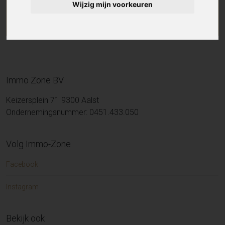
Wijzig mijn voorkeuren
Immo Zone BV
Keizersplein 71 9300 Aalst
Ondernemingsnummer: 0451.433.050
Volg Immo-Zone
Facebook
Instagram
Bekijk ook