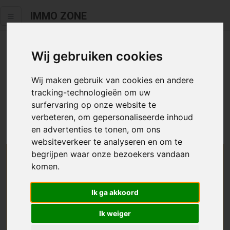
IMMO ZONE
Wij gebruiken cookies
Helaas staat dit zoekertje niet
meer online.
Wij maken gebruik van cookies en andere
tracking-technologieën om uw
Neem zeker een kijkje in ons
aanbod te koop
of
aanbod te
surfervaring op onze website te
huur
.
verbeteren, om gepersonaliseerde inhoud
en advertenties te tonen, om ons
websiteverkeer te analyseren en om te
begrijpen waar onze bezoekers vandaan
We helpen u graag zoeken
komen.
Maak hier een zoekprofiel aan en we houden u op
Ik ga akkoord
de hoogte van passend aanbod.
Ik weiger
Uw zoekcriteria