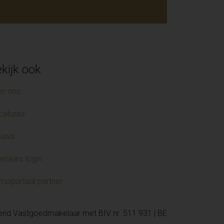
kijk ook
er ons
catures
euws
enaars login
moportaal partner
kend Vastgoedmakelaar met BIV nr. 511 931 | BE