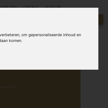
OVER ONS
CONTACT
VACATURE
GRATIS WAARDEBEPALING?
KLIK HIER
r online.
 verbeteren, om gepersonaliseerde inhoud en
ndaan komen.
d aanbod.