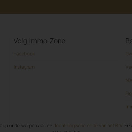
Volg Immo-Zone
Be
Facebook
Ov
Instagram
Va
Ni
Eig
Im
chap onderworpen aan de
deontologische code van het BIV
. Er