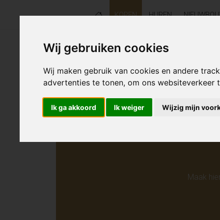
KOPEN
HUREN
NIEUWBO
Wij gebruiken cookies
Helaas s
Wij maken gebruik van cookies en andere trac
advertenties te tonen, om ons websiteverkeer
Ik ga akkoord
Ik weiger
Wijzig mijn voor
Maak hie