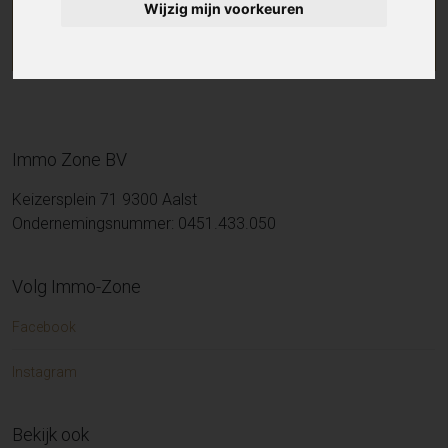
Wijzig mijn voorkeuren
Immo Zone BV
Keizersplein 71 9300 Aalst
Ondernemingsnummer: 0451.433.050
Volg Immo-Zone
Facebook
Instagram
Bekijk ook