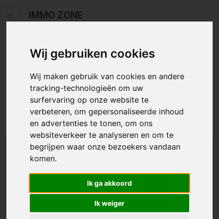
IMMO ZONE
Wij gebruiken cookies
Helaas staat dit zoekertje niet
meer online.
Wij maken gebruik van cookies en andere
tracking-technologieën om uw
Neem zeker een kijkje in ons
aanbod te koop
of
aanbod te
surfervaring op onze website te
huur
.
verbeteren, om gepersonaliseerde inhoud
en advertenties te tonen, om ons
websiteverkeer te analyseren en om te
begrijpen waar onze bezoekers vandaan
We helpen u graag zoeken
komen.
Maak hier een zoekprofiel aan en we houden u op
Ik ga akkoord
de hoogte van passend aanbod.
Ik weiger
Uw zoekcriteria