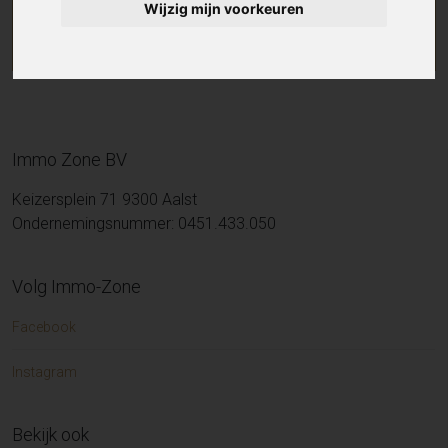
Wijzig mijn voorkeuren
Immo Zone BV
Keizersplein 71 9300 Aalst
Ondernemingsnummer: 0451.433.050
Volg Immo-Zone
Facebook
Instagram
Bekijk ook