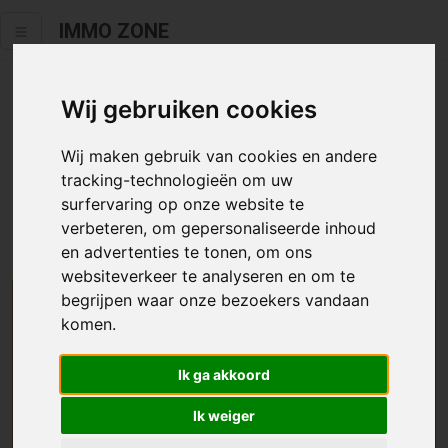
IMMO ZONE
Wij gebruiken cookies
Helaas staat dit zoekertje niet
meer online.
Wij maken gebruik van cookies en andere
tracking-technologieën om uw
Neem zeker een kijkje in ons
aanbod te koop
of
aanbod te
surfervaring op onze website te
huur
.
verbeteren, om gepersonaliseerde inhoud
en advertenties te tonen, om ons
websiteverkeer te analyseren en om te
begrijpen waar onze bezoekers vandaan
We helpen u graag zoeken
komen.
Maak hier een zoekprofiel aan en we houden u op
Ik ga akkoord
de hoogte van passend aanbod.
Ik weiger
Uw zoekcriteria