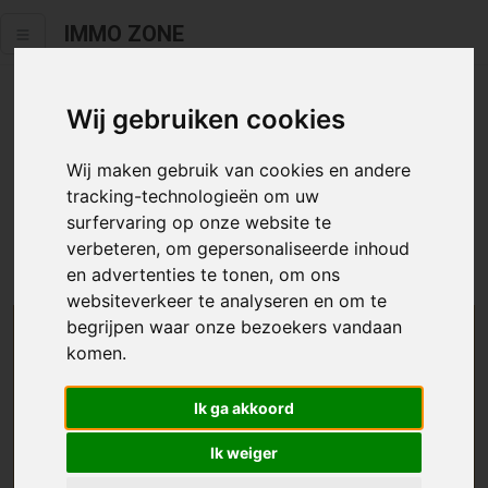
IMMO ZONE
Wij gebruiken cookies
Helaas staat dit zoekertje niet
meer online.
Wij maken gebruik van cookies en andere
tracking-technologieën om uw
Neem zeker een kijkje in ons
aanbod te koop
of
aanbod te
surfervaring op onze website te
huur
.
verbeteren, om gepersonaliseerde inhoud
en advertenties te tonen, om ons
websiteverkeer te analyseren en om te
begrijpen waar onze bezoekers vandaan
We helpen u graag zoeken
komen.
Maak hier een zoekprofiel aan en we houden u op
Ik ga akkoord
de hoogte van passend aanbod.
Ik weiger
Uw zoekcriteria