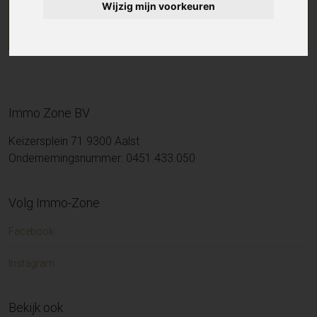
Wijzig mijn voorkeuren
Immo Zone BV
Keizersplein 71 9300 Aalst
Ondernemingsnummer: 0451.433.050
Volg Immo-Zone
Facebook
Instagram
Bekijk ook