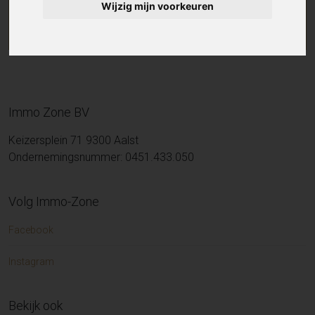
Wijzig mijn voorkeuren
Immo Zone BV
Keizersplein 71 9300 Aalst
Ondernemingsnummer: 0451.433.050
Volg Immo-Zone
Facebook
Instagram
Bekijk ook