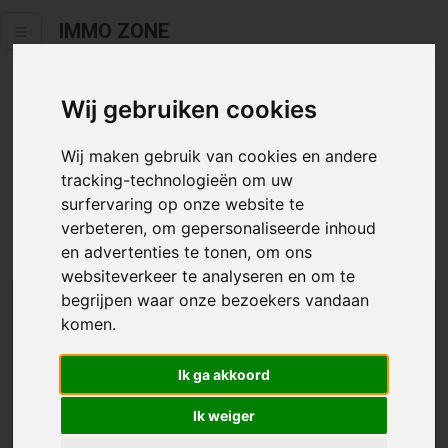
IMMO ZONE
Wij gebruiken cookies
Helaas staat dit zoekertje niet
meer online.
Wij maken gebruik van cookies en andere
tracking-technologieën om uw
Neem zeker een kijkje in ons
aanbod te koop
of
aanbod te
surfervaring op onze website te
huur
.
verbeteren, om gepersonaliseerde inhoud
en advertenties te tonen, om ons
websiteverkeer te analyseren en om te
begrijpen waar onze bezoekers vandaan
We helpen u graag zoeken
komen.
Maak hier een zoekprofiel aan en we houden u op
Ik ga akkoord
de hoogte van passend aanbod.
Ik weiger
Uw zoekcriteria