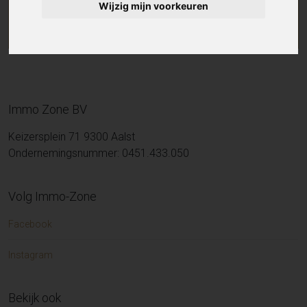
Wijzig mijn voorkeuren
Immo Zone BV
Keizersplein 71 9300 Aalst
Ondernemingsnummer: 0451.433.050
Volg Immo-Zone
Facebook
Instagram
Bekijk ook