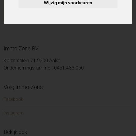
Wijzig mijn voorkeuren
Immo Zone BV
Keizersplein 71 9300 Aalst
Ondernemingsnummer: 0451.433.050
Volg Immo-Zone
Facebook
Instagram
Bekijk ook