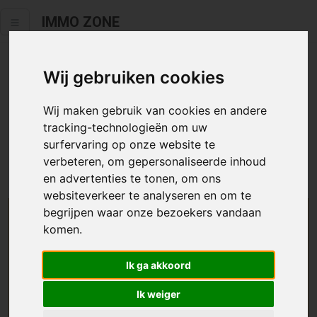
IMMO ZONE
Wij gebruiken cookies
Helaas staat dit zoekertje niet
meer online.
Wij maken gebruik van cookies en andere
tracking-technologieën om uw
Neem zeker een kijkje in ons
aanbod te koop
of
aanbod te
surfervaring op onze website te
huur
.
verbeteren, om gepersonaliseerde inhoud
en advertenties te tonen, om ons
websiteverkeer te analyseren en om te
begrijpen waar onze bezoekers vandaan
We helpen u graag zoeken
komen.
Maak hier een zoekprofiel aan en we houden u op
Ik ga akkoord
de hoogte van passend aanbod.
Ik weiger
Uw zoekcriteria