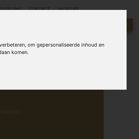
OVER ONS
CONTACT
VACATURE
GRATIS WAARDEBEPALING?
KLIK HIER
r online.
 verbeteren, om gepersonaliseerde inhoud en
ndaan komen.
d aanbod.