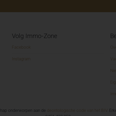
Volg Immo-Zone
Be
Facebook
Ov
Instagram
Va
Ni
Eig
Im
chap onderworpen aan de
deontologische code van het BIV
. Er