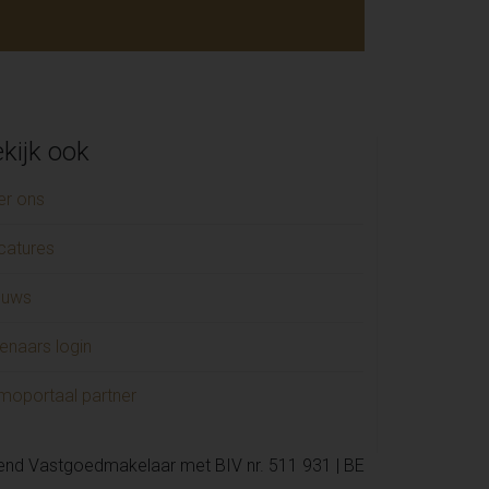
kijk ook
er ons
catures
euws
enaars login
moportaal partner
kend Vastgoedmakelaar met BIV nr. 511 931 | BE