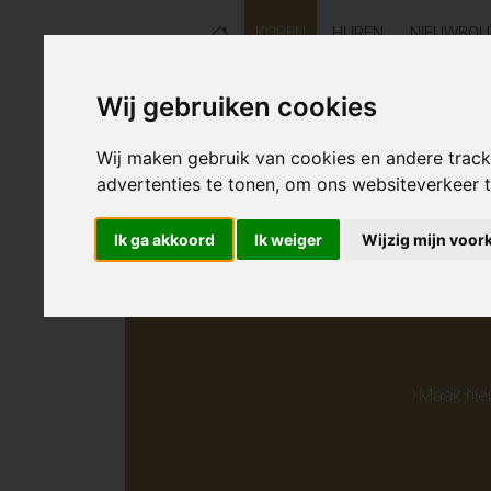
KOPEN
HUREN
NIEUWBO
Wij gebruiken cookies
Helaas s
Wij maken gebruik van cookies en andere trac
advertenties te tonen, om ons websiteverkeer
Ik ga akkoord
Ik weiger
Wijzig mijn voor
Maak hie