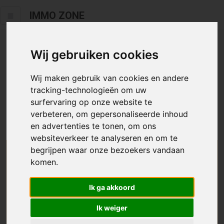
IMMO ZONE
Wij gebruiken cookies
Helaas staat dit zoekertje niet
meer online.
Wij maken gebruik van cookies en andere
tracking-technologieën om uw
Neem zeker een kijkje in ons
aanbod te koop
of
aanbod te
surfervaring op onze website te
huur
.
verbeteren, om gepersonaliseerde inhoud
en advertenties te tonen, om ons
websiteverkeer te analyseren en om te
begrijpen waar onze bezoekers vandaan
We helpen u graag zoeken
komen.
Maak hier een zoekprofiel aan en we houden u op
Ik ga akkoord
de hoogte van passend aanbod.
Ik weiger
Uw zoekcriteria