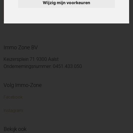
Wijzig mijn voorkeuren
Immo Zone BV
Keizersplein 71 9300 Aalst
Ondernemingsnummer: 0451.433.050
Volg Immo-Zone
Facebook
Instagram
Bekijk ook