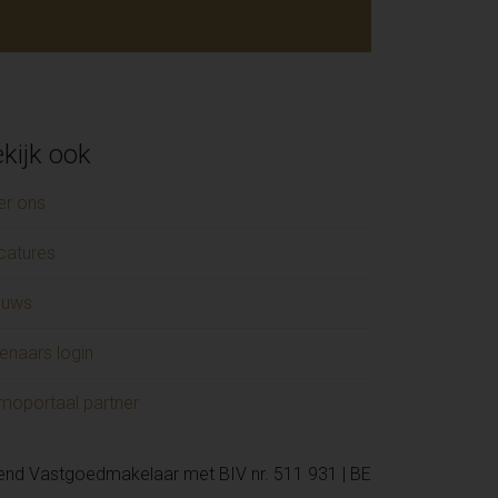
kijk ook
er ons
catures
euws
enaars login
moportaal partner
kend Vastgoedmakelaar met BIV nr. 511 931 | BE