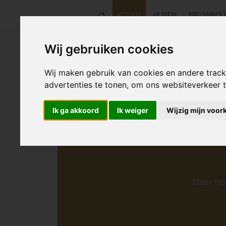
KOPEN
HUREN
NIEUWBO
Wij gebruiken cookies
Helaas s
Wij maken gebruik van cookies en andere trac
advertenties te tonen, om ons websiteverkeer
Ik ga akkoord
Ik weiger
Wijzig mijn voor
Maak hie