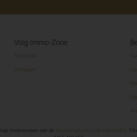
Volg Immo-Zone
Be
Facebook
Ov
Instagram
Va
Ni
Eig
Im
chap onderworpen aan de
deontologische code van het BIV
. Er