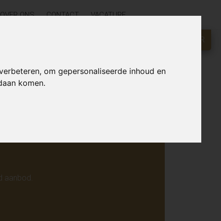
OVER ONS
CONTACT
VACATURE
GRATIS WAARDEBEPALING?
KLIK HIER
r online.
 verbeteren, om gepersonaliseerde inhoud en
ndaan komen.
d aanbod.