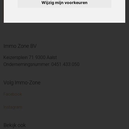
Wijzig mijn voorkeuren
Immo Zone BV
Keizersplein 71 9300 Aalst
Ondernemingsnummer: 0451.433.050
Volg Immo-Zone
Facebook
Instagram
Bekijk ook