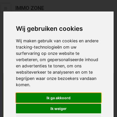
IMMO ZONE
Wij gebruiken cookies
Helaas staat dit zoekertje niet
meer online.
Wij maken gebruik van cookies en andere
tracking-technologieën om uw
Neem zeker een kijkje in ons
aanbod te koop
of
aanbod te
surfervaring op onze website te
huur
.
verbeteren, om gepersonaliseerde inhoud
en advertenties te tonen, om ons
websiteverkeer te analyseren en om te
begrijpen waar onze bezoekers vandaan
We helpen u graag zoeken
komen.
Maak hier een zoekprofiel aan en we houden u op
Ik ga akkoord
de hoogte van passend aanbod.
Ik weiger
Uw zoekcriteria