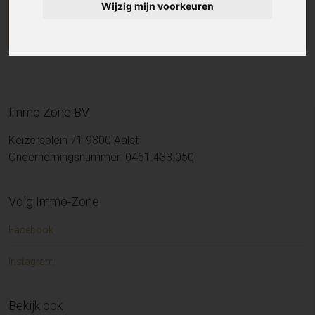
Wijzig mijn voorkeuren
Immo Zone BV
Keizersplein 71 9300 Aalst
Ondernemingsnummer: 0451.433.050
Volg Immo-Zone
Facebook
Instagram
Bekijk ook