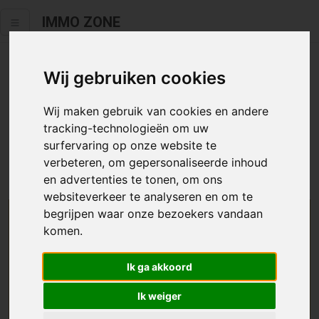
IMMO ZONE
Wij gebruiken cookies
Helaas staat dit zoekertje niet
meer online.
Wij maken gebruik van cookies en andere
tracking-technologieën om uw
Neem zeker een kijkje in ons
aanbod te koop
of
aanbod te
surfervaring op onze website te
huur
.
verbeteren, om gepersonaliseerde inhoud
en advertenties te tonen, om ons
websiteverkeer te analyseren en om te
begrijpen waar onze bezoekers vandaan
We helpen u graag zoeken
komen.
Maak hier een zoekprofiel aan en we houden u op
Ik ga akkoord
de hoogte van passend aanbod.
Ik weiger
Uw zoekcriteria