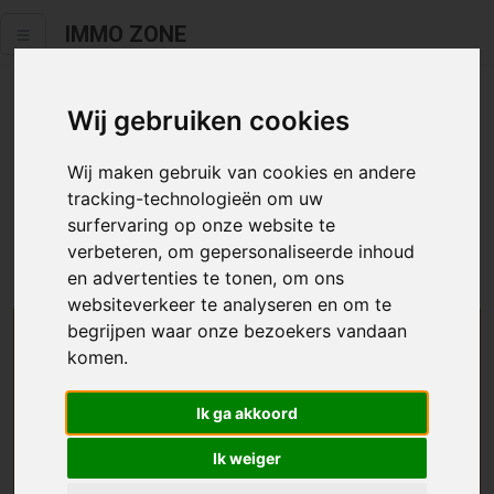
IMMO ZONE
Wij gebruiken cookies
Helaas staat dit zoekertje niet
meer online.
Wij maken gebruik van cookies en andere
tracking-technologieën om uw
Neem zeker een kijkje in ons
aanbod te koop
of
aanbod te
surfervaring op onze website te
huur
.
verbeteren, om gepersonaliseerde inhoud
en advertenties te tonen, om ons
websiteverkeer te analyseren en om te
begrijpen waar onze bezoekers vandaan
We helpen u graag zoeken
komen.
Maak hier een zoekprofiel aan en we houden u op
Ik ga akkoord
de hoogte van passend aanbod.
Ik weiger
Uw zoekcriteria