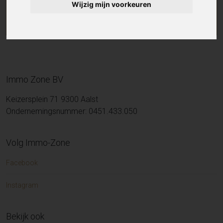
Wijzig mijn voorkeuren
Immo Zone BV
Keizersplein 71 9300 Aalst
Ondernemingsnummer: 0451.433.050
Volg Immo-Zone
Facebook
Instagram
Bekijk ook