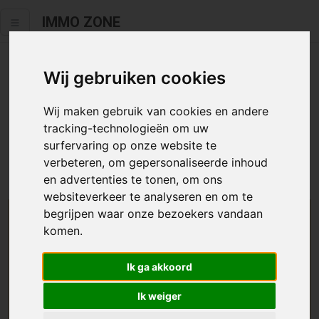
IMMO ZONE
Wij gebruiken cookies
Helaas staat dit zoekertje niet
meer online.
Wij maken gebruik van cookies en andere
tracking-technologieën om uw
Neem zeker een kijkje in ons
aanbod te koop
of
aanbod te
surfervaring op onze website te
huur
.
verbeteren, om gepersonaliseerde inhoud
en advertenties te tonen, om ons
websiteverkeer te analyseren en om te
begrijpen waar onze bezoekers vandaan
We helpen u graag zoeken
komen.
Maak hier een zoekprofiel aan en we houden u op
Ik ga akkoord
de hoogte van passend aanbod.
Ik weiger
Uw zoekcriteria