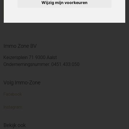
Wijzig mijn voorkeuren
Immo Zone BV
Keizersplein 71 9300 Aalst
Ondernemingsnummer: 0451.433.050
Volg Immo-Zone
Facebook
Instagram
Bekijk ook