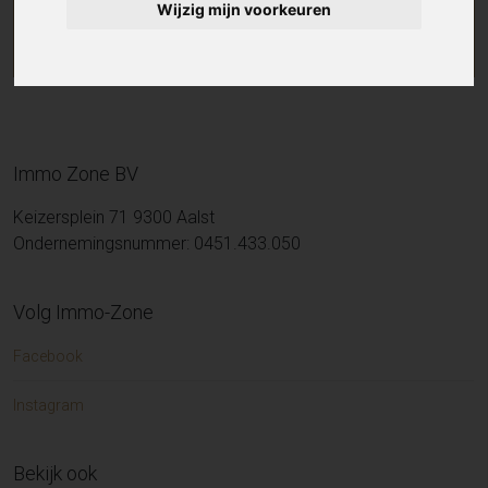
Wijzig mijn voorkeuren
Immo Zone BV
Keizersplein 71 9300 Aalst
Ondernemingsnummer: 0451.433.050
Volg Immo-Zone
Facebook
Instagram
Bekijk ook