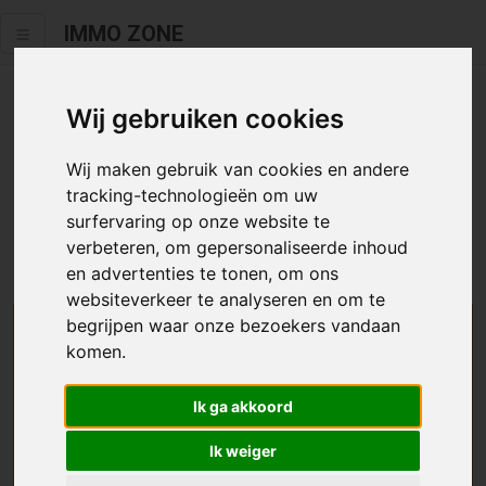
IMMO ZONE
Wij gebruiken cookies
Helaas staat dit zoekertje niet
meer online.
Wij maken gebruik van cookies en andere
tracking-technologieën om uw
Neem zeker een kijkje in ons
aanbod te koop
of
aanbod te
surfervaring op onze website te
huur
.
verbeteren, om gepersonaliseerde inhoud
en advertenties te tonen, om ons
websiteverkeer te analyseren en om te
begrijpen waar onze bezoekers vandaan
We helpen u graag zoeken
komen.
Maak hier een zoekprofiel aan en we houden u op
Ik ga akkoord
de hoogte van passend aanbod.
Ik weiger
Uw zoekcriteria