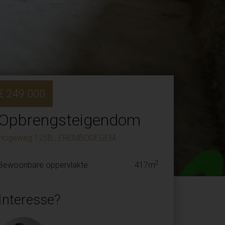
€ 249 000
Opbrengsteigendom
Hogeweg 125B , EREMBODEGEM
2
Bewoonbare oppervlakte
417m
Interesse?