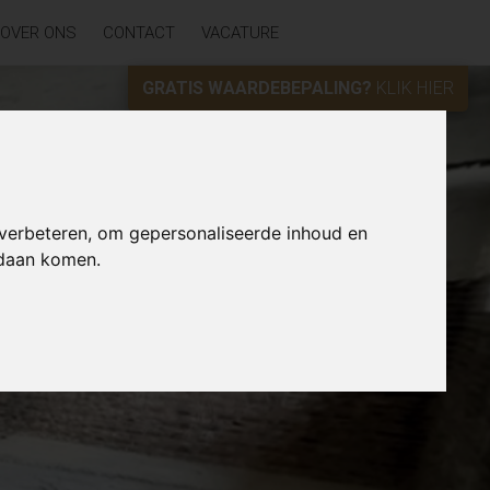
OVER ONS
CONTACT
VACATURE
GRATIS WAARDEBEPALING?
KLIK HIER
 verbeteren, om gepersonaliseerde inhoud en
ndaan komen.