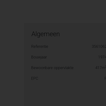
Algemeen
Referentie
356106
Bouwjaar
197
Bewoonbare oppervlakte
417m
EPC