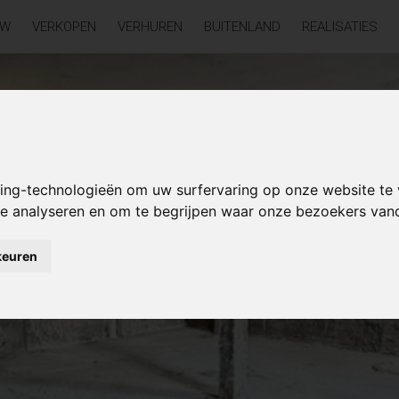
UW
VERKOPEN
VERHUREN
BUITENLAND
REALISATIES
king-technologieën om uw surfervaring op onze website te
 te analyseren en om te begrijpen waar onze bezoekers va
keuren