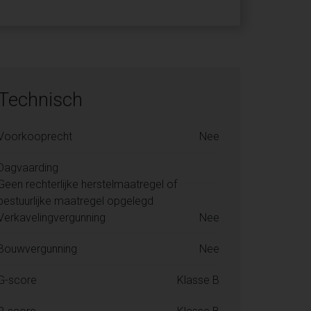
Technisch
Voorkooprecht
Nee
Dagvaarding
Geen rechterlijke herstelmaatregel of
bestuurlijke maatregel opgelegd
Verkavelingvergunning
Nee
Bouwvergunning
Nee
G-score
Klasse B