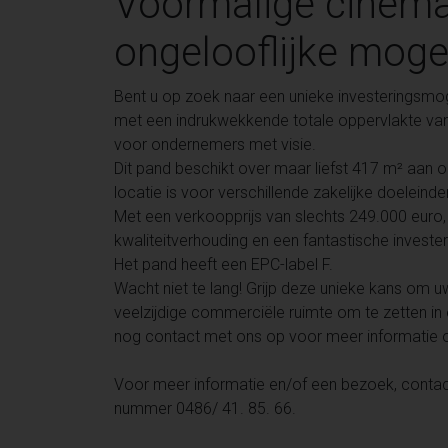
Voormalige cinem
ongelooflijke moge
Bent u op zoek naar een unieke investeringsmog
met een indrukwekkende totale oppervlakte va
voor ondernemers met visie.
Dit pand beschikt over maar liefst 417 m² aan o
locatie is voor verschillende zakelijke doeleinde
Met een verkoopprijs van slechts 249.000 euro, b
kwaliteitverhouding en een fantastische investe
Het pand heeft een EPC-label F.
Wacht niet te lang! Grijp deze unieke kans o
veelzijdige commerciële ruimte om te zetten 
nog contact met ons op voor meer informatie of
Voor meer informatie en/of een bezoek, conta
nummer 0486/ 41. 85. 66.