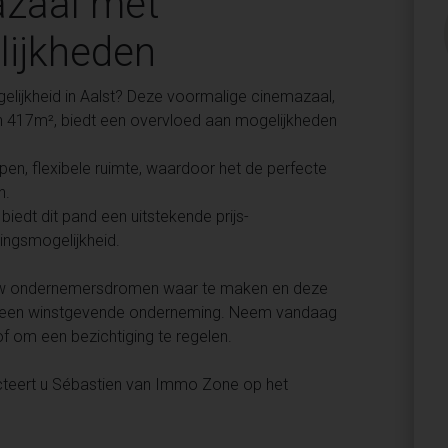
azaal met
lijkheden
elijkheid in Aalst? Deze voormalige cinemazaal,
n 417m², biedt een overvloed aan mogelijkheden
pen, flexibele ruimte, waardoor het de perfecte
n.
iedt dit pand een uitstekende prijs-
ringsmogelijkheid.
m uw ondernemersdromen waar te maken en deze
in een winstgevende onderneming. Neem vandaag
 om een bezichtiging te regelen.
cteert u Sébastien van Immo Zone op het