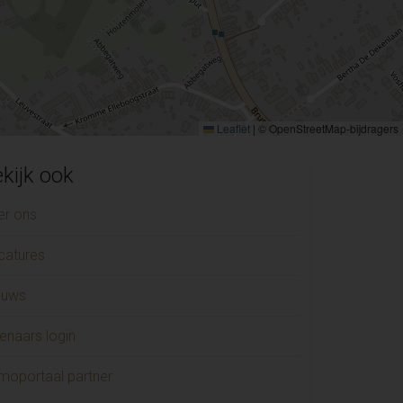
Leaflet
|
© OpenStreetMap-bijdragers
kijk ook
er ons
catures
euws
enaars login
moportaal partner