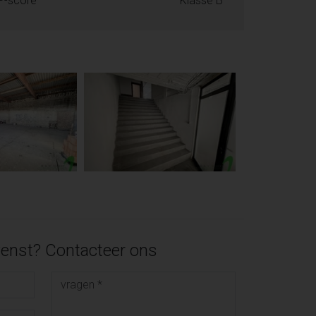
P-score
Klasse B
enst? Contacteer ons