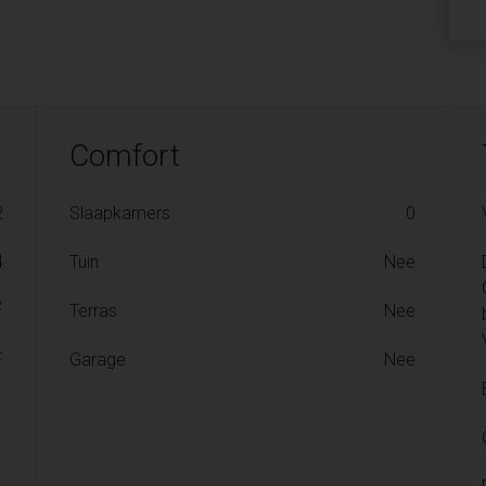
Comfort
2
Slaapkamers
0
4
Tuin
Nee
2
Terras
Nee
F
Garage
Nee