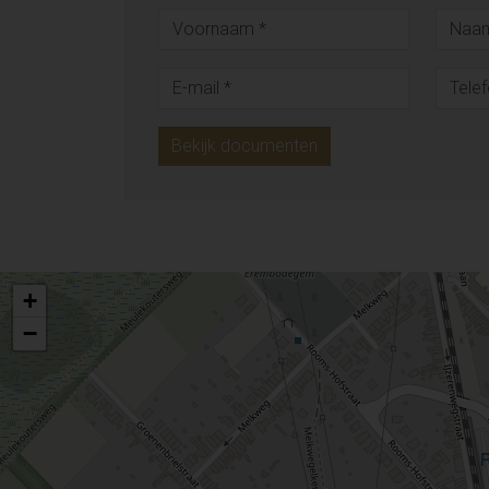
Bekijk documenten
+
−