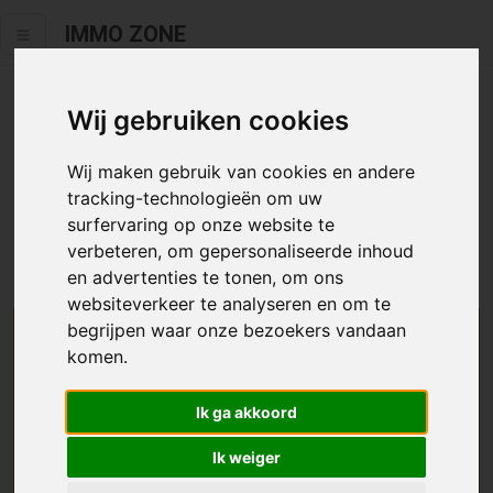
IMMO ZONE
Wij gebruiken cookies
Helaas staat dit zoekertje niet
meer online.
Wij maken gebruik van cookies en andere
tracking-technologieën om uw
Neem zeker een kijkje in ons
aanbod te koop
of
aanbod te
surfervaring op onze website te
huur
.
verbeteren, om gepersonaliseerde inhoud
en advertenties te tonen, om ons
websiteverkeer te analyseren en om te
begrijpen waar onze bezoekers vandaan
We helpen u graag zoeken
komen.
Maak hier een zoekprofiel aan en we houden u op
Ik ga akkoord
de hoogte van passend aanbod.
Ik weiger
Uw zoekcriteria