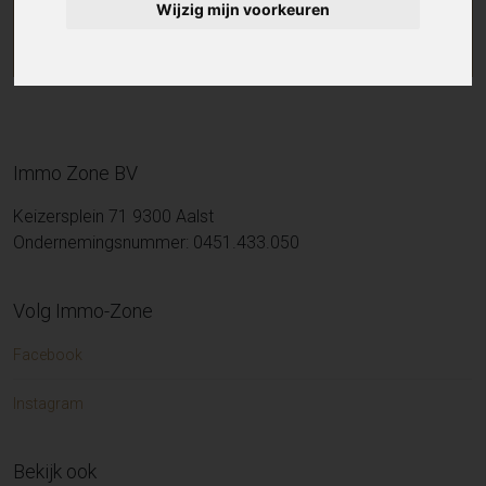
Wijzig mijn voorkeuren
Immo Zone BV
Keizersplein 71 9300 Aalst
Ondernemingsnummer: 0451.433.050
Volg Immo-Zone
Facebook
Instagram
Bekijk ook