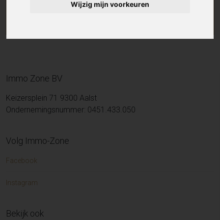
Wijzig mijn voorkeuren
Immo Zone BV
Keizersplein 71 9300 Aalst
Ondernemingsnummer: 0451.433.050
Volg Immo-Zone
Facebook
Instagram
Bekijk ook