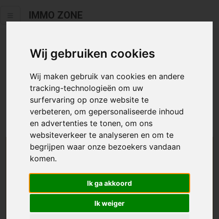
IMMO ZONE
Wij gebruiken cookies
Helaas staat dit zoekertje niet
meer online.
Wij maken gebruik van cookies en andere
tracking-technologieën om uw
Neem zeker een kijkje in ons
aanbod te koop
of
aanbod te
surfervaring op onze website te
huur
.
verbeteren, om gepersonaliseerde inhoud
en advertenties te tonen, om ons
websiteverkeer te analyseren en om te
begrijpen waar onze bezoekers vandaan
We helpen u graag zoeken
komen.
Maak hier een zoekprofiel aan en we houden u op
Ik ga akkoord
de hoogte van passend aanbod.
Ik weiger
Uw zoekcriteria