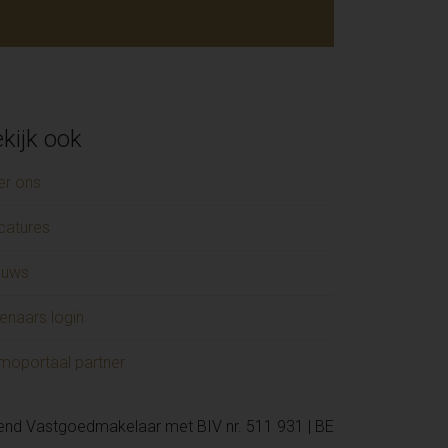
kijk ook
er ons
catures
euws
enaars login
moportaal partner
kend Vastgoedmakelaar met BIV nr. 511 931 | BE