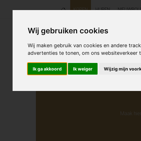
KOPEN
HUREN
NIEUWBO
Wij gebruiken cookies
Helaas s
Wij maken gebruik van cookies en andere trac
advertenties te tonen, om ons websiteverkeer
Ik ga akkoord
Ik weiger
Wijzig mijn voor
Maak hie