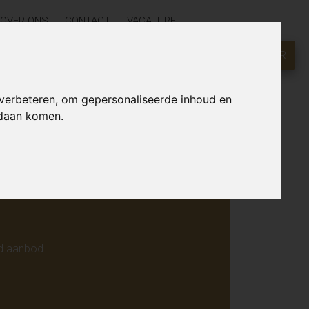
OVER ONS
CONTACT
VACATURE
GRATIS WAARDEBEPALING?
KLIK HIER
r online.
 verbeteren, om gepersonaliseerde inhoud en
ndaan komen.
d aanbod.