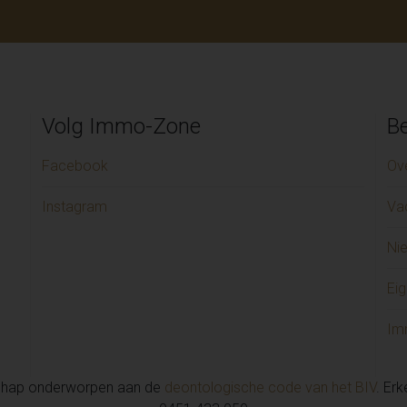
Volg Immo-Zone
Be
Facebook
Ov
Instagram
Va
Ni
Eig
Im
chap onderworpen aan de
deontologische code van het BIV
. Er