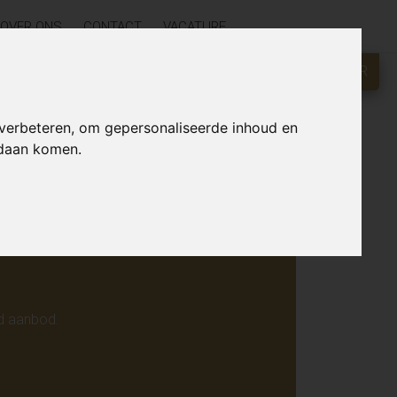
OVER ONS
CONTACT
VACATURE
GRATIS WAARDEBEPALING?
KLIK HIER
r online.
 verbeteren, om gepersonaliseerde inhoud en
ndaan komen.
d aanbod.