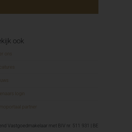
kijk ook
er ons
catures
euws
enaars login
moportaal partner
kend Vastgoedmakelaar met BIV nr. 511 931 | BE