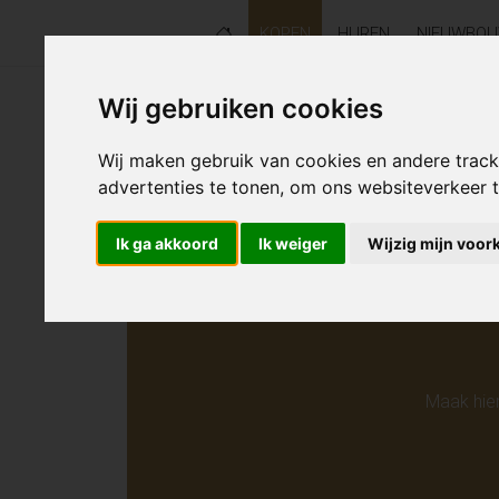
KOPEN
HUREN
NIEUWBO
Wij gebruiken cookies
Helaas s
Wij maken gebruik van cookies en andere trac
advertenties te tonen, om ons websiteverkeer
Ik ga akkoord
Ik weiger
Wijzig mijn voor
Maak hie