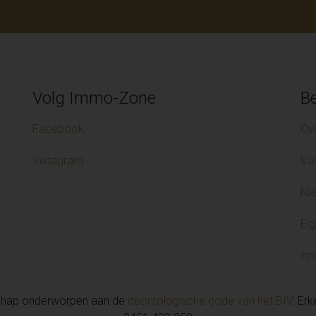
Volg Immo-Zone
Be
Facebook
Ov
Instagram
Va
Ni
Eig
Im
chap onderworpen aan de
deontologische code van het BIV
. Er