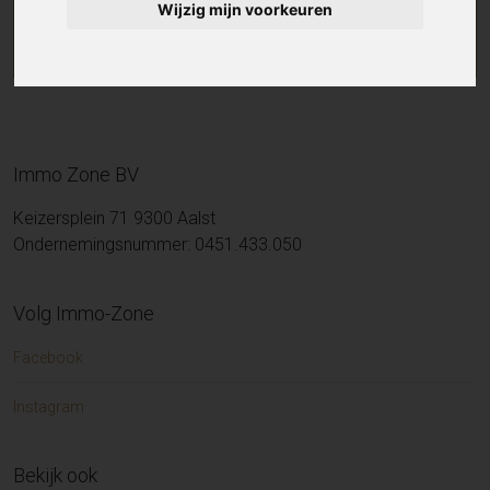
Wijzig mijn voorkeuren
Immo Zone BV
Keizersplein 71 9300 Aalst
Ondernemingsnummer: 0451.433.050
Volg Immo-Zone
Facebook
Instagram
Bekijk ook