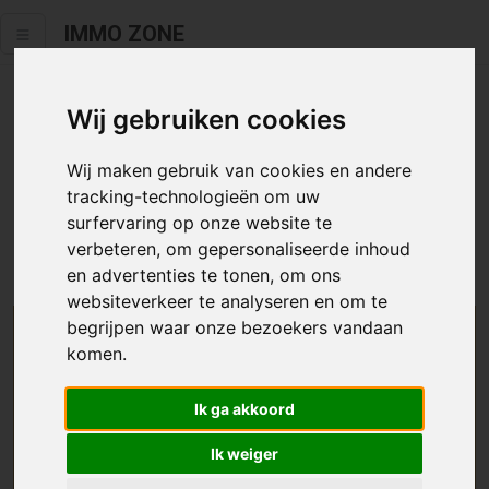
IMMO ZONE
Wij gebruiken cookies
Helaas staat dit zoekertje niet
meer online.
Wij maken gebruik van cookies en andere
tracking-technologieën om uw
Neem zeker een kijkje in ons
aanbod te koop
of
aanbod te
surfervaring op onze website te
huur
.
verbeteren, om gepersonaliseerde inhoud
en advertenties te tonen, om ons
websiteverkeer te analyseren en om te
begrijpen waar onze bezoekers vandaan
We helpen u graag zoeken
komen.
Maak hier een zoekprofiel aan en we houden u op
Ik ga akkoord
de hoogte van passend aanbod.
Ik weiger
Uw zoekcriteria