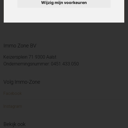
Wijzig mijn voorkeuren
Immo Zone BV
Keizersplein 71 9300 Aalst
Ondernemingsnummer: 0451.433.050
Volg Immo-Zone
Facebook
Instagram
Bekijk ook