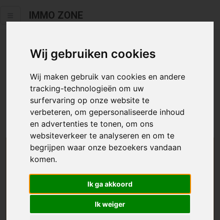
IMMO ZONE
Wij gebruiken cookies
Helaas staat dit zoekertje niet
meer online.
Wij maken gebruik van cookies en andere
tracking-technologieën om uw
Neem zeker een kijkje in ons
aanbod te koop
of
aanbod te
surfervaring op onze website te
huur
.
verbeteren, om gepersonaliseerde inhoud
en advertenties te tonen, om ons
websiteverkeer te analyseren en om te
begrijpen waar onze bezoekers vandaan
We helpen u graag zoeken
komen.
Maak hier een zoekprofiel aan en we houden u op
Ik ga akkoord
de hoogte van passend aanbod.
Ik weiger
Uw zoekcriteria