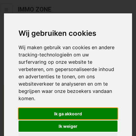
IMMO ZONE
Wij gebruiken cookies
Helaas staat dit zoekertje niet
meer online.
Wij maken gebruik van cookies en andere
tracking-technologieën om uw
Neem zeker een kijkje in ons
aanbod te koop
of
aanbod te
surfervaring op onze website te
huur
.
verbeteren, om gepersonaliseerde inhoud
en advertenties te tonen, om ons
websiteverkeer te analyseren en om te
begrijpen waar onze bezoekers vandaan
We helpen u graag zoeken
komen.
Maak hier een zoekprofiel aan en we houden u op
Ik ga akkoord
de hoogte van passend aanbod.
Ik weiger
Uw zoekcriteria