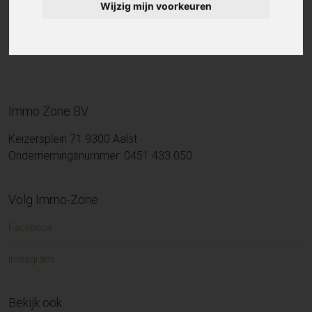
Wijzig mijn voorkeuren
Immo Zone BV
Keizersplein 71 9300 Aalst
Ondernemingsnummer: 0451.433.050
Volg Immo-Zone
Facebook
Instagram
Bekijk ook