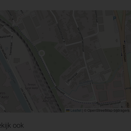
Leaflet
|
© OpenStreetMap-bijdragers
kijk ook