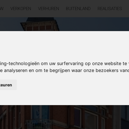
UW
VERKOPEN
VERHUREN
BUITENLAND
REALISATIES
king-technologieën om uw surfervaring op onze website te
 te analyseren en om te begrijpen waar onze bezoekers va
keuren