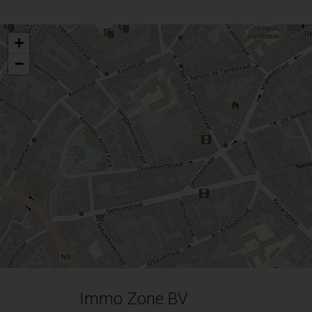
+
−
Immo Zone BV