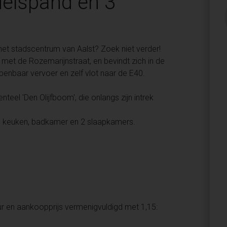
delspand en 3
 het stadscentrum van Aalst? Zoek niet verder!
met de Rozemarijnstraat, en bevindt zich in de
openbaar vervoer en zelf vlot naar de E40.
el 'Den Olijfboom', die onlangs zijn intrek
, keuken, badkamer en 2 slaapkamers.
 en aankoopprijs vermenigvuldigd met 1,15: