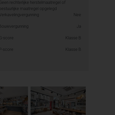
Geen rechterlijke herstelmaatregel of
bestuurlijke maatregel opgelegd
Verkavelingvergunning
Nee
Bouwvergunning
Ja
G-score
Klasse B
P-score
Klasse B