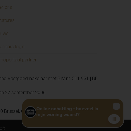
er ons
catures
euws
enaars login
moportaal partner
kend Vastgoedmakelaar met BIV nr. 511 931 | BE
van 27 september 2006
0 Brussel, 02 505 38 50, info@biv.be
oft