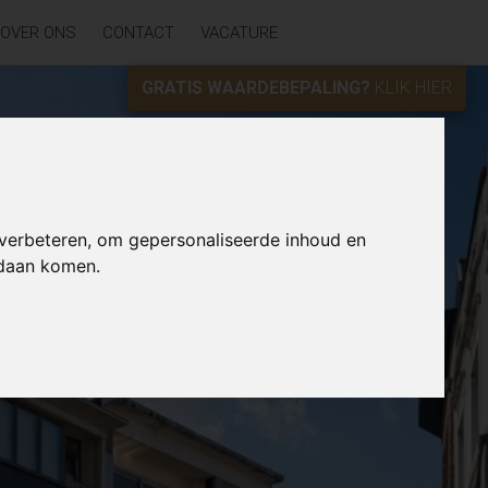
OVER ONS
CONTACT
VACATURE
GRATIS WAARDEBEPALING?
KLIK HIER
 verbeteren, om gepersonaliseerde inhoud en
ndaan komen.