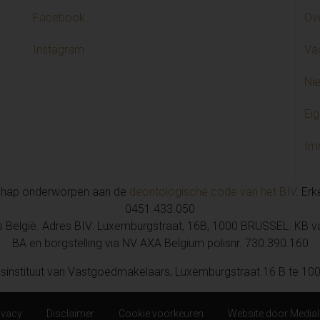
Facebook
Ov
Instagram
Va
Ni
Eig
Im
chap onderworpen aan de
deontologische code van het BIV
. Er
0451.433.050
is België. Adres BIV: Luxemburgstraat, 16B, 1000 BRUSSEL. KB 
BA en borgstelling via NV AXA Belgium polisnr. 730.390.160
sinstituut van Vastgoedmakelaars, Luxemburgstraat 16 B te 100
ivacy
Disclaimer
Cookie voorkeuren
Website door
Medial