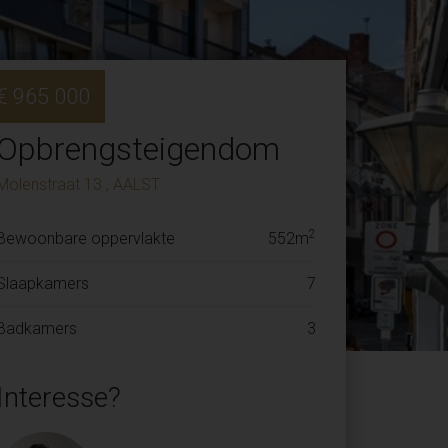
€ 965 000
Opbrengsteigendom
Molenstraat 13 , AALST
2
Bewoonbare oppervlakte
552m
Slaapkamers
7
Badkamers
3
Interesse?