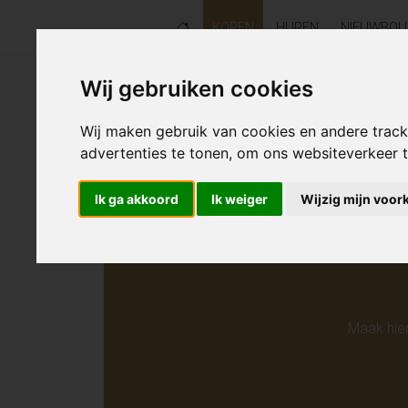
KOPEN
HUREN
NIEUWBO
Wij gebruiken cookies
Helaas s
Wij maken gebruik van cookies en andere trac
advertenties te tonen, om ons websiteverkeer
Ik ga akkoord
Ik weiger
Wijzig mijn voor
Maak hie