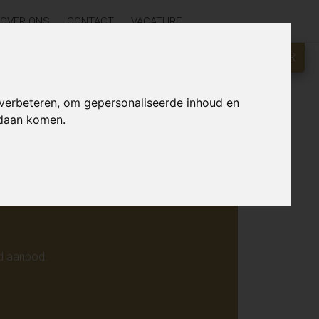
OVER ONS
CONTACT
VACATURE
GRATIS WAARDEBEPALING?
KLIK HIER
r online.
 verbeteren, om gepersonaliseerde inhoud en
ndaan komen.
d aanbod.