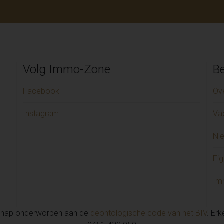
Volg Immo-Zone
Be
Facebook
Ov
Instagram
Va
Ni
Eig
Im
chap onderworpen aan de
deontologische code van het BIV
. Er