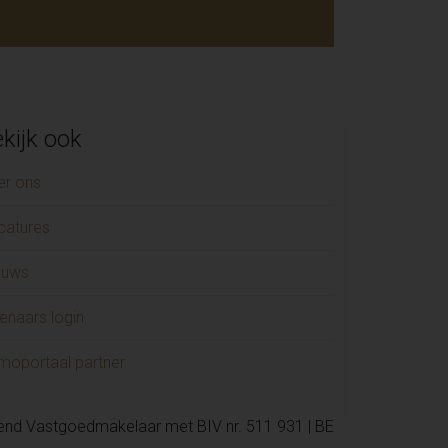
kijk ook
er ons
catures
euws
enaars login
moportaal partner
kend Vastgoedmakelaar met BIV nr. 511 931 | BE