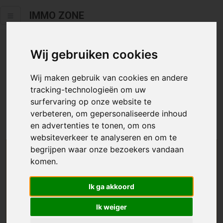
IMMO ZONE
Wij gebruiken cookies
Helaas staat dit zoekertje niet
meer online.
Wij maken gebruik van cookies en andere
tracking-technologieën om uw
Neem zeker een kijkje in ons
aanbod te koop
of
aanbod te
surfervaring op onze website te
huur
.
verbeteren, om gepersonaliseerde inhoud
en advertenties te tonen, om ons
websiteverkeer te analyseren en om te
begrijpen waar onze bezoekers vandaan
We helpen u graag zoeken
komen.
Maak hier een zoekprofiel aan en we houden u op
Ik ga akkoord
de hoogte van passend aanbod.
Ik weiger
Uw zoekcriteria