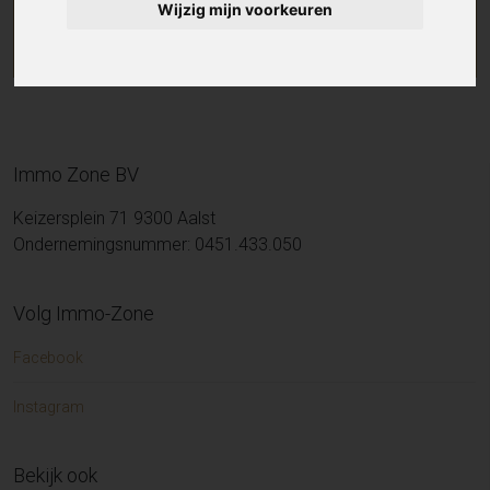
Wijzig mijn voorkeuren
Immo Zone BV
Keizersplein 71 9300 Aalst
Ondernemingsnummer: 0451.433.050
Volg Immo-Zone
Facebook
Instagram
Bekijk ook