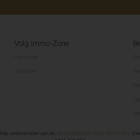
Volg Immo-Zone
Be
Facebook
Ov
Instagram
Va
Ni
Eig
Im
chap onderworpen aan de
deontologische code van het BIV
. Er