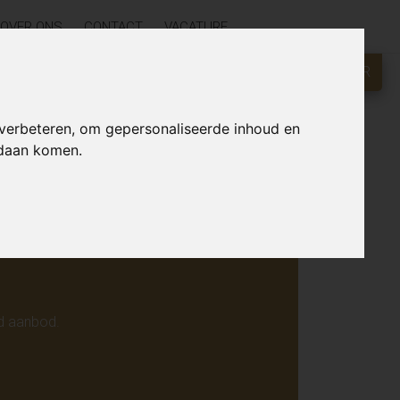
OVER ONS
CONTACT
VACATURE
GRATIS WAARDEBEPALING?
KLIK HIER
r online.
 verbeteren, om gepersonaliseerde inhoud en
ndaan komen.
d aanbod.