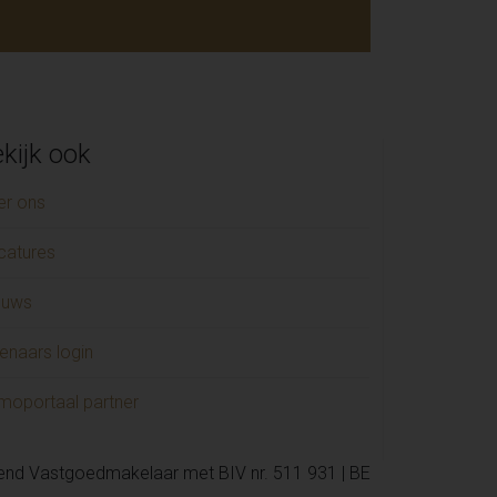
kijk ook
er ons
catures
euws
enaars login
moportaal partner
kend Vastgoedmakelaar met BIV nr. 511 931 | BE