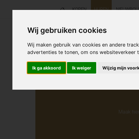
KOPEN
HUREN
NIEUWBO
Wij gebruiken cookies
Helaas s
Wij maken gebruik van cookies en andere trac
advertenties te tonen, om ons websiteverkeer
Ik ga akkoord
Ik weiger
Wijzig mijn voor
Maak hie