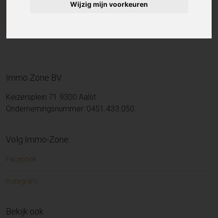
Wijzig mijn voorkeuren
Immo Zone BV
Keizersplein 71 9300 Aalst
Ondernemingsnummer: 0451.433.050
Volg Immo-Zone
Facebook
Instagram
Bekijk ook