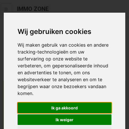
IMMO ZONE
Wij gebruiken cookies
Helaas staat dit zoekertje niet
meer online.
Wij maken gebruik van cookies en andere
tracking-technologieën om uw
Neem zeker een kijkje in ons
aanbod te koop
of
aanbod te
surfervaring op onze website te
huur
.
verbeteren, om gepersonaliseerde inhoud
en advertenties te tonen, om ons
websiteverkeer te analyseren en om te
begrijpen waar onze bezoekers vandaan
We helpen u graag zoeken
komen.
Maak hier een zoekprofiel aan en we houden u op
Ik ga akkoord
de hoogte van passend aanbod.
Ik weiger
Uw zoekcriteria