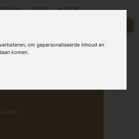
OVER ONS
CONTACT
VACATURE
GRATIS WAARDEBEPALING?
KLIK HIER
r online.
 verbeteren, om gepersonaliseerde inhoud en
ndaan komen.
d aanbod.