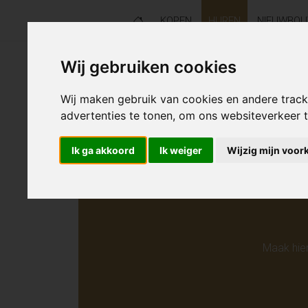
KOPEN
HUREN
NIEUWBO
Wij gebruiken cookies
Helaas s
Wij maken gebruik van cookies en andere trac
advertenties te tonen, om ons websiteverkeer
Ik ga akkoord
Ik weiger
Wijzig mijn voor
Maak hie