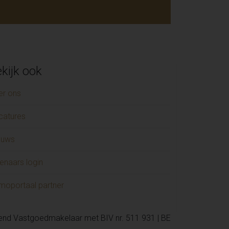
kijk ook
er ons
catures
euws
enaars login
moportaal partner
kend Vastgoedmakelaar met BIV nr. 511 931 | BE