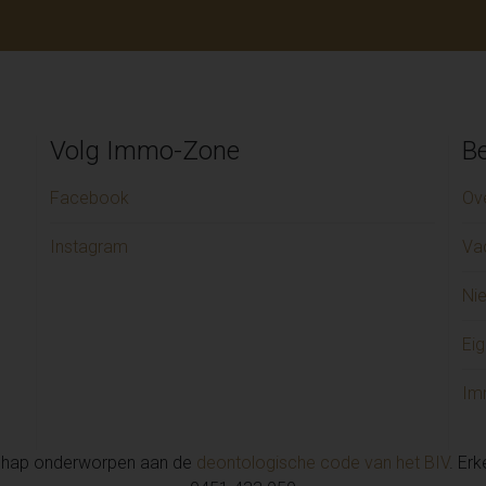
Volg Immo-Zone
Be
Facebook
Ov
Instagram
Va
Ni
Eig
Im
chap onderworpen aan de
deontologische code van het BIV
. Er