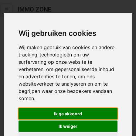
IMMO ZONE
Wij gebruiken cookies
Helaas staat dit zoekertje niet
meer online.
Wij maken gebruik van cookies en andere
tracking-technologieën om uw
Neem zeker een kijkje in ons
aanbod te koop
of
aanbod te
surfervaring op onze website te
huur
.
verbeteren, om gepersonaliseerde inhoud
en advertenties te tonen, om ons
websiteverkeer te analyseren en om te
begrijpen waar onze bezoekers vandaan
We helpen u graag zoeken
komen.
Maak hier een zoekprofiel aan en we houden u op
Ik ga akkoord
de hoogte van passend aanbod.
Ik weiger
Uw zoekcriteria