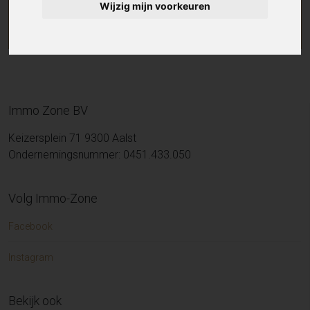
Wijzig mijn voorkeuren
Immo Zone BV
Keizersplein 71 9300 Aalst
Ondernemingsnummer: 0451.433.050
Volg Immo-Zone
Facebook
Instagram
Bekijk ook