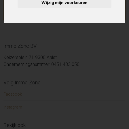
Wijzig mijn voorkeuren
Immo Zone BV
Keizersplein 71 9300 Aalst
Ondernemingsnummer: 0451.433.050
Volg Immo-Zone
Facebook
Instagram
Bekijk ook