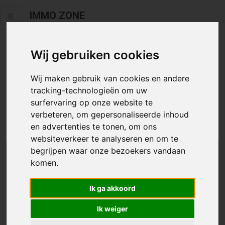
IMMO ZONE
Wij gebruiken cookies
Helaas staat dit zoekertje niet
meer online.
Wij maken gebruik van cookies en andere
tracking-technologieën om uw
Neem zeker een kijkje in ons
aanbod te koop
of
aanbod te
surfervaring op onze website te
huur
.
verbeteren, om gepersonaliseerde inhoud
en advertenties te tonen, om ons
websiteverkeer te analyseren en om te
begrijpen waar onze bezoekers vandaan
We helpen u graag zoeken
komen.
Maak hier een zoekprofiel aan en we houden u op
Ik ga akkoord
de hoogte van passend aanbod.
Ik weiger
Uw zoekcriteria