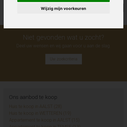
Lijst
Kaart
Sorteer
Wijzig mijn voorkeuren
Niet gevonden wat u zocht?
Deel uw wensen en wij gaan voor u aan de slag.
Uw zoekcriteria
Ons aanbod te koop
Huis te koop in AALST (28)
Huis te koop in WETTEREN (19)
Appartement te koop in AALST (15)
Appartement te koop in TEMSE (13)