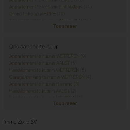
Appartement te koop in Sint-Niklaas (11)
Grond te koop in ERPE (10)
Appartement te koop in WETTEREN (10)
Toon meer
Appartement te koop in ZUIDKOTE (9)
Eengezinswoning te koop in BRAINE-LE-COMTE (9)
Handelspand te koop in AALST (7)
Ons aanbod te huur
Opbrengsteigendom te koop in AALST (6)
Huis te koop in Sint-Niklaas (6)
Appartement te huur in WETTEREN (9)
Appartement te koop in AMBLETEUSE (4)
Appartement te huur in AALST (6)
Grond te koop in BIEVRE (4)
Handelspand te huur in WETTEREN (5)
Appartement te koop in LIEDEKERKE (3)
Garage/parking te huur in WETTEREN (4)
Huis te koop in Zottegem (3)
Appartement te huur in Hamme (3)
Appartement te koop in LEDE (3)
Handelspand te huur in AALST (2)
Huis te koop in Temse (3)
Handelspand te huur in HEUSDEN (1)
Toon meer
Huis te koop in Sint-Lievens-Houtem (3)
Handelspand te huur in MERELBEKE-MELLE (1)
Huis te koop in EREMBODEGEM (3)
Appartement te huur in GIJZEGEM (1)
Grond te koop in KERKSKEN (3)
Handelspand te huur in DENDERHOUTEM (1)
Immo Zone BV
Grond te koop in DENDERLEEUW (3)
Huis te huur in NIEUWERKERKEN (1)