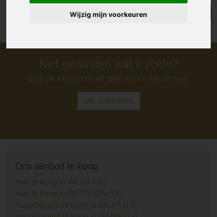
Lijst
Kaart
Sorteer
Wijzig mijn voorkeuren
Niet gevonden wat u zocht?
Deel uw wensen en wij gaan voor u aan de slag.
Uw zoekcriteria
Ons aanbod te koop
Huis te koop in AALST (28)
Huis te koop in WETTEREN (19)
Appartement te koop in AALST (16)
Appartement te koop in TEMSE (13)