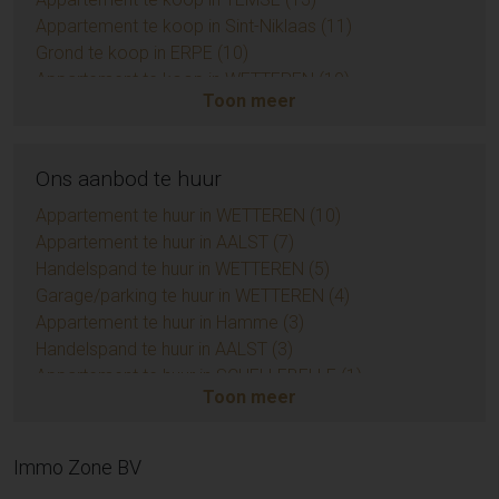
Appartement te koop in Sint-Niklaas (11)
Grond te koop in ERPE (10)
Appartement te koop in WETTEREN (10)
Toon meer
Appartement te koop in ZUIDKOTE (9)
Handelspand te koop in AALST (9)
Eengezinswoning te koop in BRAINE-LE-COMTE (9)
Ons aanbod te huur
Huis te koop in Sint-Niklaas (6)
Opbrengsteigendom te koop in AALST (6)
Appartement te huur in WETTEREN (10)
Appartement te koop in AMBLETEUSE (4)
Appartement te huur in AALST (7)
Grond te koop in BIEVRE (4)
Handelspand te huur in WETTEREN (5)
Huis te koop in Zottegem (3)
Garage/parking te huur in WETTEREN (4)
Appartement te koop in LEDE (3)
Appartement te huur in Hamme (3)
Huis te koop in Temse (3)
Handelspand te huur in AALST (3)
Huis te koop in Sint-Lievens-Houtem (3)
Appartement te huur in SCHELLEBELLE (1)
Toon meer
Huis te koop in EREMBODEGEM (3)
Huis te huur in AALST (1)
Grond te koop in KERKSKEN (3)
Huis te huur in LAARNE (1)
Grond te koop in DENDERLEEUW (3)
Appartement te huur in Sint-Niklaas (1)
Immo Zone BV
Huis te koop in Herzele (3)
Garage/parking te huur in AALST (1)